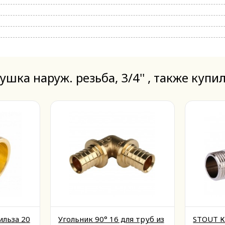
шка наруж. резьба, 3/4'' , также купи
ильза 20
Угольник 90° 16 для труб из
STOUT К