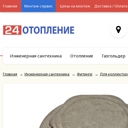
Главная
Монтаж-сервис
Цены на монтаж
Доставка / Оплата
Инженерная сантехника
Отопление
Газгольдер
Главная
→
Инженерная сантехника
→
Фитинги
→
Для коллектор