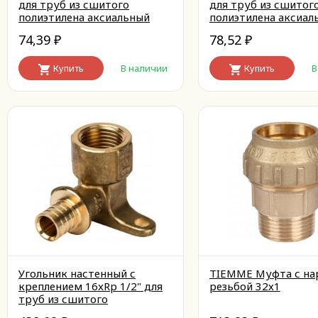
для труб из сшитого
для труб из сшитог
полиэтилена аксиальный
полиэтилена аксиал
74,39
78,52
₽
₽
Купить
В наличии
Купить
В
Угольник настенный с
TIEMME Муфта с на
креплением 16xRp 1/2" для
резьбой 32х1
труб из сшитого
полиэтилена аксиальный