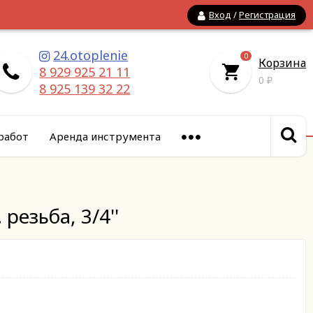
Вход
/
Регистрация
24.otoplenie
0
Корзина
8 929 925 21 11
0
₽
8 925 139 32 22
работ
Аренда инструмента
резьба, 3/4''