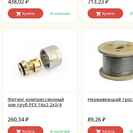
438,02
713,23
₽
₽
Купить
В наличии
Купить
В
Фитинг компрессионный
Нержавеющий трос
для труб PEX 16х2,2х3/4
260,34
89,26
₽
₽
Купить
В наличии
Купить
В