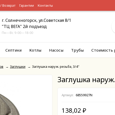
 / Возврат
Гарантии
Контакты
г. Солнечногорск, ул.Советская 8/1
"ТЦ ВЕГА" 2й подъезд
Пн—Вс 9-00—18-00
Септики
Котлы
Насосы
Трубы
Стоимость 
ов
→
Заглушки
→
Заглушка наруж. резьба, 3/4''
Заглушка наруж. 
68559927N
Артикул:
138,02
₽