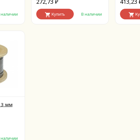
272,73
413,23
₽
 наличии
Купить
В наличии
Ку
 3 мм
 наличии