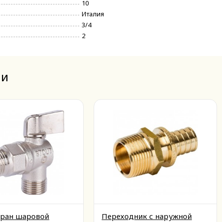
10
Италия
3/4
2
ли
ран шаровой
Переходник с наружной