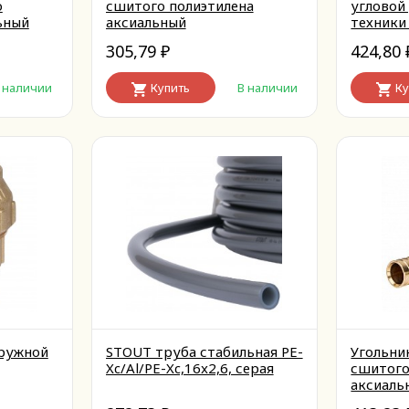
о
сшитого полиэтилена
угловой
ьный
аксиальный
техники 
305,79
424,80
₽
 наличии
Купить
В наличии
Ку
ружной
STOUT труба стабильная PE-
Угольник
Xc/Al/PE-Xc,16x2,6, серая
сшитого
аксиаль