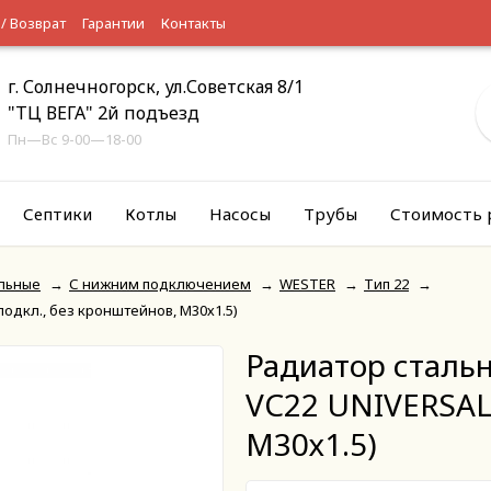
 / Возврат
Гарантии
Контакты
г. Солнечногорск, ул.Советская 8/1
"ТЦ ВЕГА" 2й подъезд
Пн—Вс 9-00—18-00
Септики
Котлы
Насосы
Трубы
Стоимость 
льные
→
С нижним подключением
→
WESTER
→
Тип 22
→
одкл., без кронштейнов, М30х1.5)
Радиатор сталь
VC22 UNIVERSAL 
М30х1.5)