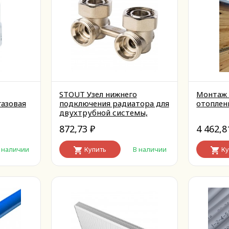
STOUT Узел нижнего
Монтаж 
газовая
подключения радиатора для
отоплен
двухтрубной системы,
угловой 3/4''
872,73
4 462,
₽
 наличии
Купить
В наличии
Ку