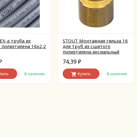
EX-a труба из
STOUT Монтажная гильза 16
 полиэтилена 16х2,2
для труб из сшитого
полиэтилена аксиальный
74,39
₽
₽
пить
В наличии
Купить
В наличии