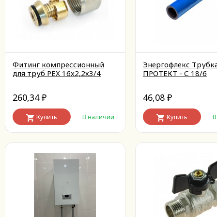
Фитинг компрессионный
Энергофлекс Трубк
для труб PEX 16х2,2х3/4
ПРОТЕКТ - С 18/6
260,34
46,08
₽
₽
Купить
В наличии
Купить
В