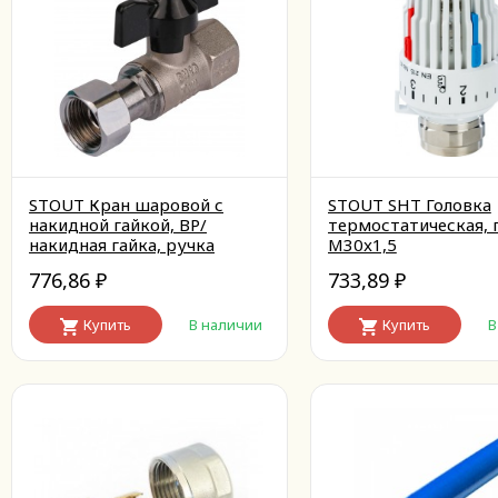
STOUT Кран шаровой с
STOUT SHT Головка
накидной гайкой, ВР/
термостатическая, 
накидная гайка, ручка
M30x1,5
бабочка 3/4x3/4
776,86
733,89
₽
₽
Купить
В наличии
Купить
В