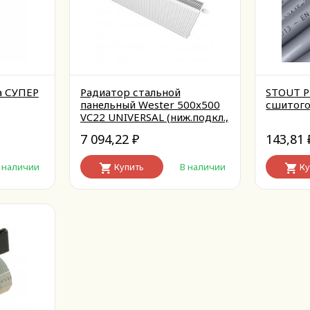
а СУПЕР
Радиатор стальной
STOUT P
панельный Wester 500x500
сшитого
VC22 UNIVERSAL (ниж.подкл.,
без кронштейнов, М30х1.5)
7 094,22
143,81
₽
 наличии
Купить
В наличии
Ку