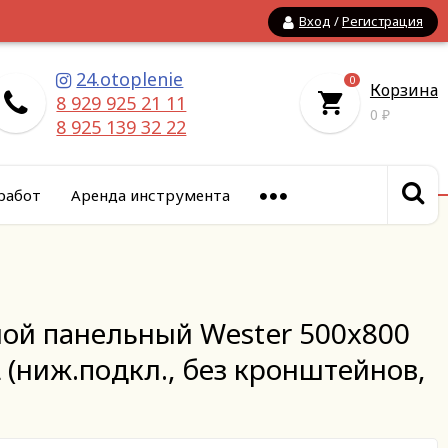
Вход
/
Регистрация
24.otoplenie
0
Корзина
8 929 925 21 11
0
₽
8 925 139 32 22
работ
Аренда инструмента
ной панельный Wester 500x800
(ниж.подкл., без кронштейнов,