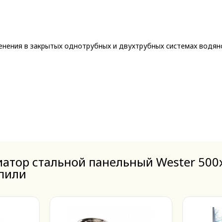
енения в закрытых однотрубных и двухтрубных системах водя
атор стальной панельный Wester 500x
упили