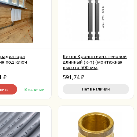
радиатора
Kermi Кронштейн стеновой
ия под ключ
длинный (к-т) (монтажная
высота 500 мм,
оцинкованный)
81
591,74
₽
₽
Нет в наличии
пить
В наличии