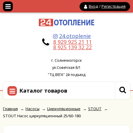
Вход
/
Регистрация
24.otoplenie
8 929 925 21 11
8 925 139 32 22
г. Солнечногорск
ул.Советская 8/1
"ТЦ ВЕГА" 2й подъезд
Каталог товаров
Главная
→
Насосы
→
Циркуляционные
→
STOUT
→
STOUT Насос циркуляционный 25/60-180