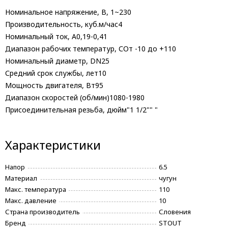
Номинальное напряжение, В, 1~230
Производительность, куб.м/час
4
Номинальный ток, А
0,19-0,41
Диапазон рабочих температур, С
От -10 до +110
Номинальный диаметр, DN
25
Средний срок службы, лет
10
Мощность двигателя, Вт
95
Диапазон скоростей (об/мин)
1080-1980
Присоединительная резьба, дюйм
"1 1/2"" "
Характеристики
Напор
6.5
Материал
чугун
Макс. температура
110
Макс. давление
10
Страна производитель
Словения
Бренд
STOUT