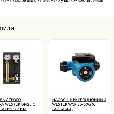
монтажа каждое изделие снабжено участком шестигранной
упили
 БЫСТРОГО
НАСОС ЦИРКУЛЯЦИОННЫЙ
А WESTER DN25 С
WESTER WCP 25-60G (С
ТАТИЧЕСКИМ
ГАЙКАМИ)
ОМ, БЕЗ НАСОСА