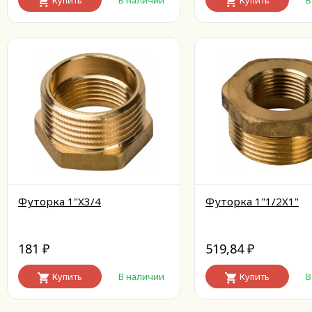
Купить
В наличии
Купить
В
Футорка 1"X3/4
Футорка 1"1/2X1"
181
519,84
₽
₽
Купить
В наличии
Купить
В