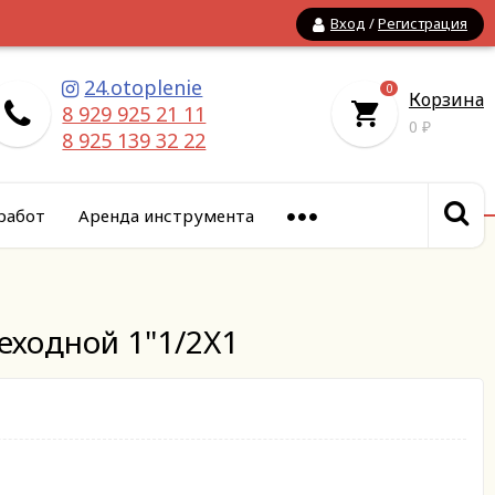
Вход
/
Регистрация
24.otoplenie
0
Корзина
8 929 925 21 11
0
₽
8 925 139 32 22
работ
Аренда инструмента
еходной 1"1/2X1