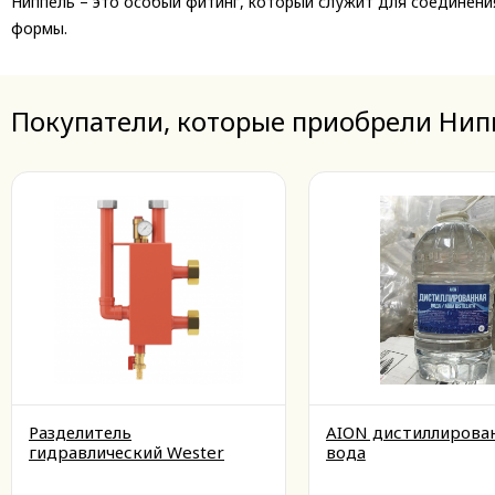
Ниппель – это особый фитинг, который служит для соединен
формы.
Покупатели, которые приобрели Нип
Разделитель
AION дистиллирова
гидравлический Wester
вода