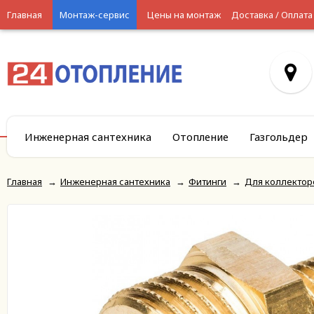
Главная
Монтаж-сервис
Цены на монтаж
Доставка / Оплата
Инженерная сантехника
Отопление
Газгольдер
Главная
→
Инженерная сантехника
→
Фитинги
→
Для коллектор