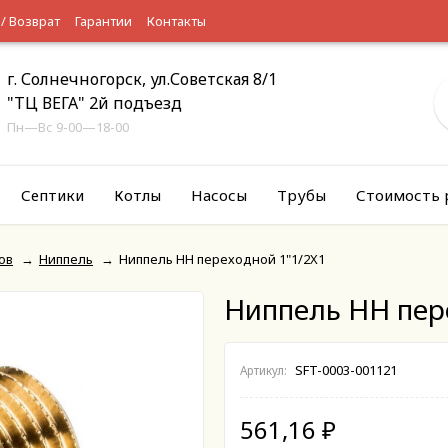
 / Возврат
Гарантии
Контакты
г. Солнечногорск, ул.Советская 8/1
"ТЦ ВЕГА" 2й подъезд
Пн—Вс 9-00—18-00
Септики
Котлы
Насосы
Трубы
Стоимость 
ов
→
Ниппель
→
Ниппель НН переходной 1"1/2X1
Ниппель НН пер
SFT-0003-001121
Артикул:
561,16
₽