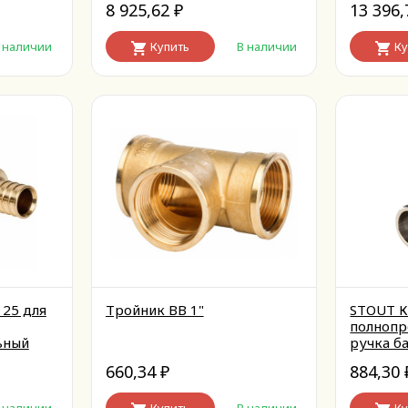
8 925,62
13 396
₽
 наличии
Купить
В наличии
Ку
 25 для
Тройник ВВ 1"
STOUT К
полнопр
ьный
ручка б
660,34
884,30
₽