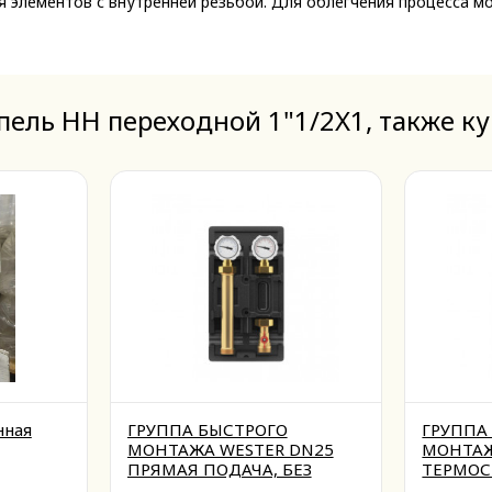
ия элементов с внутренней резьбой. Для облегчения процесса 
пель НН переходной 1"1/2X1, также к
нная
ГРУППА БЫСТРОГО
ГРУППА
МОНТАЖА WESTER DN25
МОНТАЖ
ПРЯМАЯ ПОДАЧА, БЕЗ
ТЕРМОС
НАСОСА
КЛАПАН