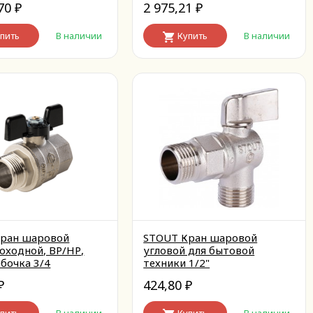
,70
2 975,21
₽
₽
пить
В наличии
Купить
В наличии
ран шаровой
STOUT Кран шаровой
оходной, ВР/НР,
угловой для бытовой
абочка 3/4
техники 1/2"
424,80
₽
₽