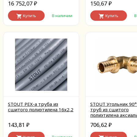
16 752,07
150,67
₽
₽
Купить
В наличии
Купить
В
STOUT PEX-a труба из
STOUT Угольник 90°
сшитого полиэтилена 16х2,2
труб из сшитого
полиэтилена аксиал
143,81
706,62
₽
₽