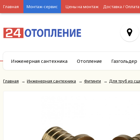
Главная
Монтаж-сервис
Цены на монтаж
Доставка / Оплата
Инженерная сантехника
Отопление
Газгольдер
Главная
→
Инженерная сантехника
→
Фитинги
→
Для труб из сш