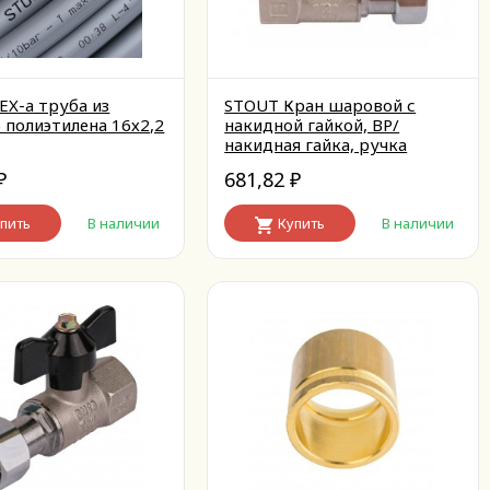
EX-a труба из
STOUT Кран шаровой с
 полиэтилена 16х2,2
накидной гайкой, ВР/
накидная гайка, ручка
бабочка 1/2x1/2
681,82
₽
₽
пить
В наличии
Купить
В наличии