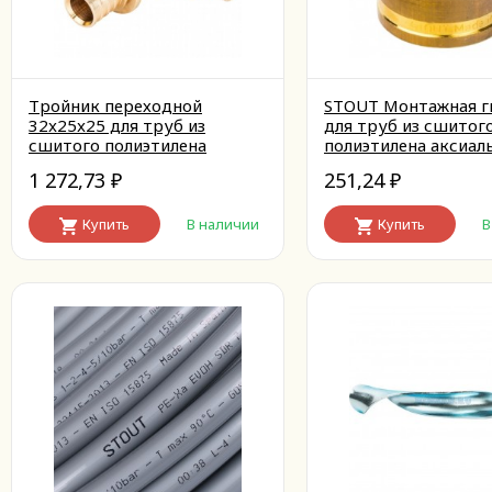
Тройник переходной
STOUT Монтажная г
32x25x25 для труб из
для труб из сшитог
сшитого полиэтилена
полиэтилена аксиал
аксиальный
1 272,73
251,24
₽
₽
Купить
В наличии
Купить
В