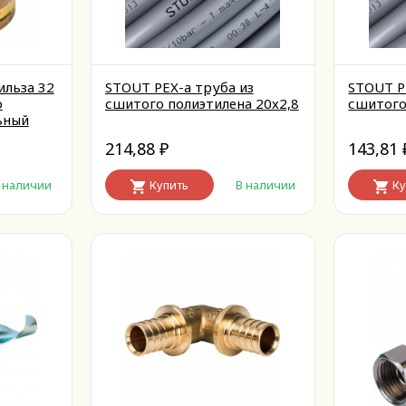
ильза 32
STOUT PEX-a труба из
STOUT P
о
сшитого полиэтилена 20х2,8
сшитого
ьный
214,88
143,81
₽
 наличии
Купить
В наличии
Ку