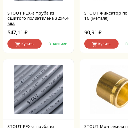
STOUT PEX-a труба из
STOUT Фиксатор по
сшитого полиэтилена 32х4,4
16 (металл)
мм.
547,11
90,91
₽
₽
Купить
В наличии
Купить
В
STOUT PEX-a труба из
STOUT Монтажная г