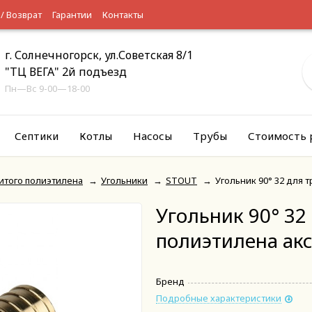
 / Возврат
Гарантии
Контакты
г. Солнечногорск, ул.Советская 8/1
"ТЦ ВЕГА" 2й подъезд
Пн—Вс 9-00—18-00
Септики
Котлы
Насосы
Трубы
Стоимость 
итого полиэтилена
→
Угольники
→
STOUT
→
Угольник 90° 32 для 
Угольник 90° 32
полиэтилена ак
Бренд
Подробные характеристики