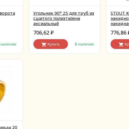
ворота
Угольник 90° 25 для труб из
STOUT К
сшитого полиэтилена
накидно
аксиальный
накидна
бабочка
706,62
776,86
₽
 наличии
Купить
В наличии
Ку
ильза 20