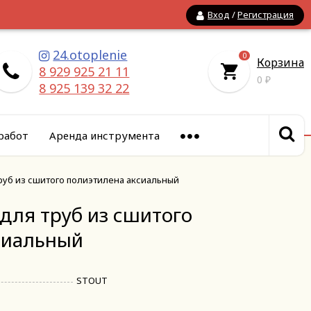
Вход
/
Регистрация
24.otoplenie
0
Корзина
8 929 925 21 11
0
₽
8 925 139 32 22
работ
Аренда инструмента
труб из сшитого полиэтилена аксиальный
 для труб из сшитого
сиальный
STOUT