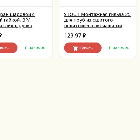
ран шаровой с
STOUT Монтажная гильза 25
й гайкой, ВР/
для труб из сшитого
я гайка, ручка
полиэтилена аксиальный
 3/4x3/4
123,97
₽
₽
пить
В наличии
Купить
В наличии