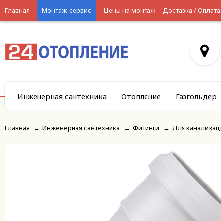
Главная
Монтаж-сервис
Цены на монтаж
Доставка / Оплата
Инженерная сантехника
Отопление
Газгольдер
Главная
→
Инженерная сантехника
→
Фитинги
→
Для канализац