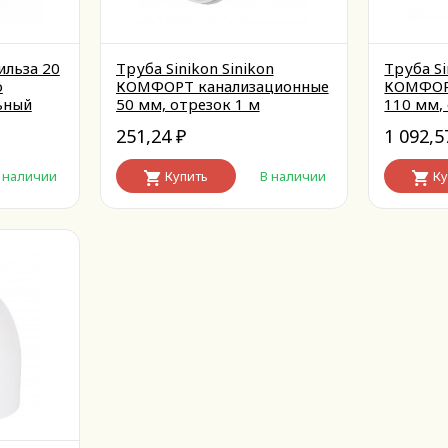
ильза 20
Труба Sinikon Sinikon
Труба Si
о
КОМФОРТ канализационные
КОМФОР
ьный
50 мм, отрезок 1 м
110 мм,
251,24
1 092,
₽
 наличии
Купить
В наличии
Ку