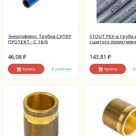
Энергофлекс Трубка СУПЕР
STOUT PEX-a труба 
ПРОТЕКТ - С 18/6
сшитого полиэтилен
46,08
143,81
₽
₽
Купить
В наличии
Купить
В