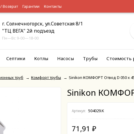
 / Возврат
Гарантии
Контакты
г. Солнечногорск, ул.Советская 8/1
"ТЦ ВЕГА" 2й подъезд
Пн—Вс 9-00—18-00
Септики
Котлы
Насосы
Трубы
Стоимость 
ионных труб
→
Комфорт трубы
→
Sinikon КОМФОРТ Отвод D 050 x 4
Sinikon КОМФОР
504029.K
Артикул:
71,91
₽