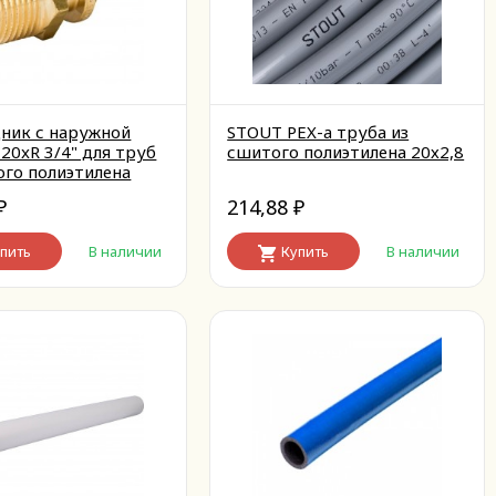
ник с наружной
STOUT PEX-a труба из
20xR 3/4" для труб
сшитого полиэтилена 20х2,8
ого полиэтилена
ный
214,88
₽
₽
пить
В наличии
Купить
В наличии