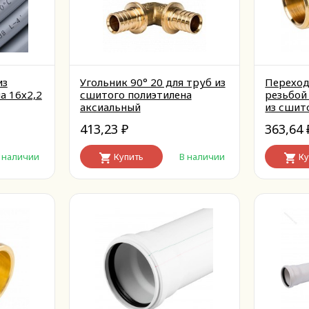
из
Угольник 90° 20 для труб из
Переход
а 16х2,2
сшитого полиэтилена
резьбой 
аксиальный
из сшит
аксиаль
413,23
363,64
₽
 наличии
Купить
В наличии
Ку