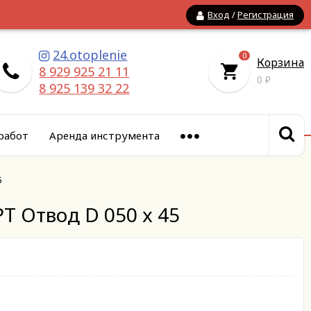
Вход
/
Регистрация
24.otoplenie
0
Корзина
8 929 925 21 11
0
₽
8 925 139 32 22
работ
Аренда инструмента
5
Т Отвод D 050 x 45