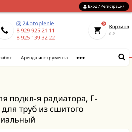
Вход
/
Регистрация
24.otoplenie
0
Корзина
8 929 925 21 11
0
₽
8 925 139 32 22
работ
Аренда инструмента
я подкл-я радиатора, Г-
 для труб из сшитого
сиальный