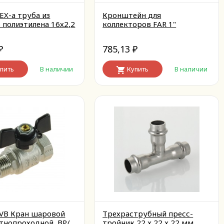
EX-a труба из
Кронштейн для
 полиэтилена 16х2,2
коллекторов FAR 1"
785,13
₽
₽
пить
В наличии
Купить
В наличии
VB Кран шаровой
Трехраструбный пресс-
тнопроходной, ВР/
тройник 22 x 22 x 22 мм