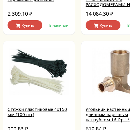
РАСХОДОМЕРАМИ Н
ВЫХОДОВ
2 309,10
14 084,30
₽
₽
Купить
В наличии
Купить
В
Стяжки пластиковые 4х150
Угольник настенный
мм (100 шт)
длинным нарезным
патрубком 16-Rp 1/
200,83
619,84
₽
₽