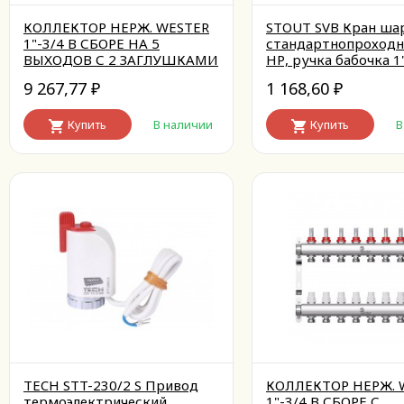
КОЛЛЕКТОР НЕРЖ. WESTER
STOUT SVB Кран ша
1"-3/4 В СБОРЕ НА 5
стандартнопроходно
ВЫХОДОВ С 2 ЗАГЛУШКАМИ
НР, ручка бабочка 1
9 267,77
1 168,60
₽
₽
Купить
В наличии
Купить
В
TECH STT-230/2 S Привод
КОЛЛЕКТОР НЕРЖ. 
термоэлектрический
1"-3/4 В СБОРЕ С