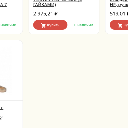
А 7
ГАЙКАМИ)
НР, ручк
2 975,21
519,01
₽
 наличии
Купить
В наличии
Ку
 с
2"