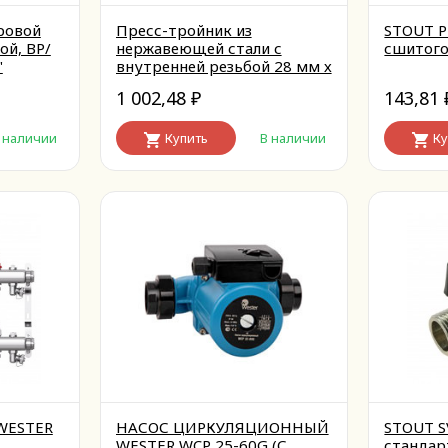
ровой
Пресс-тройник из
STOUT P
й, ВР/
нержавеющей стали с
сшитого
"
внутренней резьбой 28 мм х
3/4"
1 002,48
143,81
₽
 наличии
Купить
В наличии
Ку
WESTER
НАСОС ЦИРКУЛЯЦИОННЫЙ
STOUT S
WESTER WCP 25-60G (С
стандар