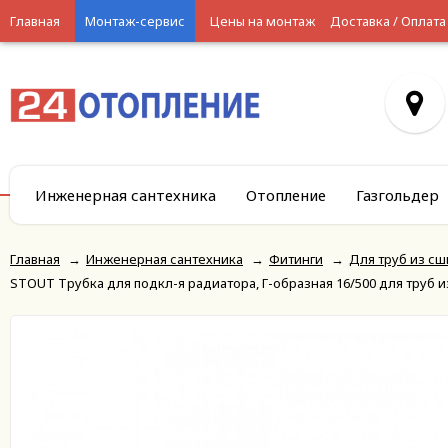
Главная
Монтаж-сервис
Цены на монтаж
Доставка / Оплата
Инженерная сантехника
Отопление
Газгольдер
Главная
→
Инженерная сантехника
→
Фитинги
→
Для труб из сш
STOUT Трубка для подкл-я радиатора, Г-образная 16/500 для труб 