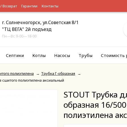
 / Возврат
Гарантии
Контакты
г. Солнечногорск, ул.Советская 8/1
"ТЦ ВЕГА" 2й подъезд
Пн—Вс 9-00—18-00
Септики
Котлы
Насосы
Трубы
Стоимость 
итого полиэтилена
→
Трубка Г-образная
→
из сшитого полиэтилена аксиальный
STOUT Трубка дл
образная 16/500
полиэтилена ак