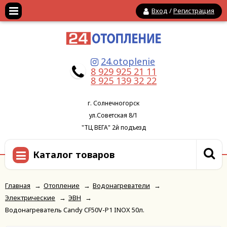
Вход
/
Регистрация
24.otoplenie
8 929 925 21 11
8 925 139 32 22
г. Солнечногорск
ул.Советская 8/1
"ТЦ ВЕГА" 2й подъезд
Каталог товаров
Главная
→
Отопление
→
Водонагреватели
→
Электрические
→
ЭВН
→
Водонагреватель Candy CF50V-P1 INOX 50л.