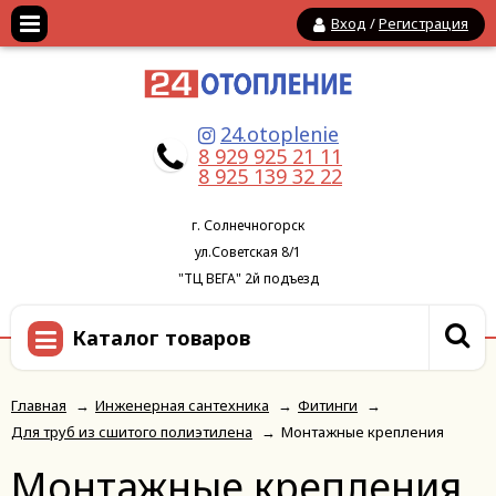
Вход
/
Регистрация
24.otoplenie
8 929 925 21 11
8 925 139 32 22
г. Солнечногорск
ул.Советская 8/1
"ТЦ ВЕГА" 2й подъезд
Каталог товаров
Главная
→
Инженерная сантехника
→
Фитинги
→
Для труб из сшитого полиэтилена
→
Монтажные крепления
Монтажные крепления