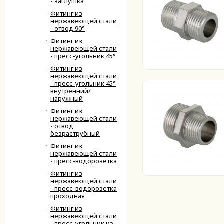
- заглушка
Фитинг из
нержавеющей стали
- отвод 90°
Фитинг из
нержавеющей стали
- пресс-угольник 45°
Фитинг из
нержавеющей стали
- пресс-угольник 45°
внутренний/
наружный
Фитинг из
нержавеющей стали
- отвод
безраструбный
Фитинг из
нержавеющей стали
- пресс-водорозетка
Фитинг из
нержавеющей стали
- пресс-водорозетка
проходная
Фитинг из
нержавеющей стали
- пресс-угольник из