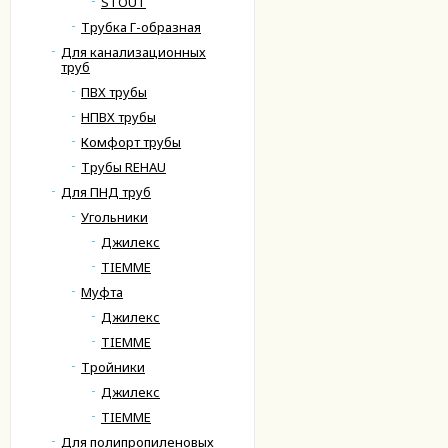
STOUT
Трубка Г-образная
Для канализационных
труб
ПВХ трубы
НПВХ трубы
Комфорт трубы
Трубы REHAU
Для ПНД труб
Угольники
Джилекс
TIEMME
Муфта
Джилекс
TIEMME
Тройники
Джилекс
TIEMME
Для полипропиленовых