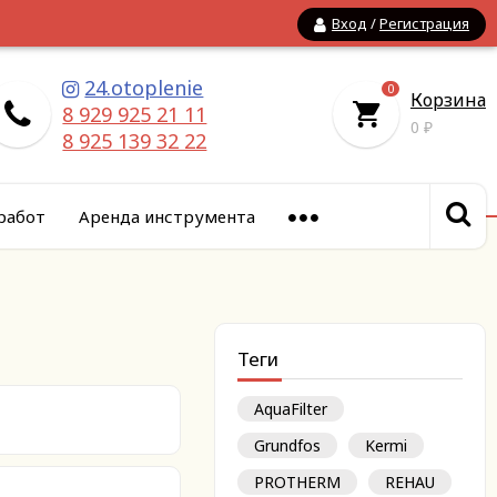
Вход
/
Регистрация
24.otoplenie
0
Корзина
8 929 925 21 11
0
₽
8 925 139 32 22
работ
Аренда инструмента
Теги
AquaFilter
Grundfos
Kermi
PROTHERM
REHAU