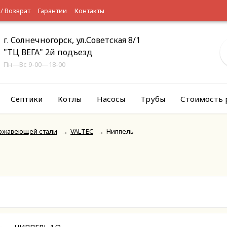
 / Возврат
Гарантии
Контакты
г. Солнечногорск, ул.Советская 8/1
"ТЦ ВЕГА" 2й подъезд
Пн—Вс 9-00—18-00
Септики
Котлы
Насосы
Трубы
Стоимость 
ержавеющей стали
→
VALTEC
→
Ниппель