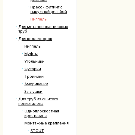
Пресс - фитинг с
наружной резьбой
Ниппель
Для металлопластиковых
труб
Для коллекторов
Ниппель
Муфты
Угольники
Футорки
Тройники
Американки
Заглушки
Для труб из сшитого
полиэтилена
Одноплоскостная
крестовина
Монтажные крепления
STOUT