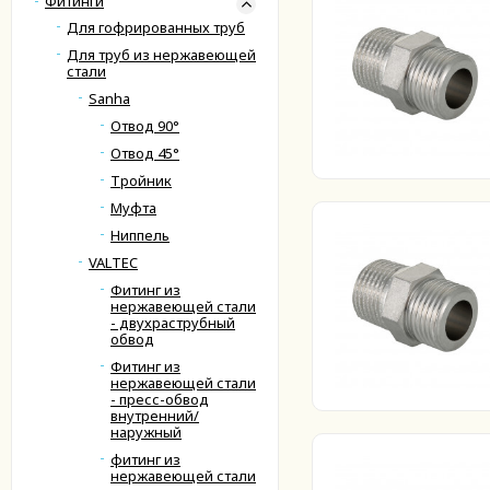
Фитинги
Для гофрированных труб
Для труб из нержавеющей
стали
Sanha
Отвод 90°
Отвод 45°
Тройник
Муфта
Ниппель
VALTEC
Фитинг из
нержавеющей стали
- двухраструбный
обвод
Фитинг из
нержавеющей стали
- пресс-обвод
внутренний/
наружный
фитинг из
нержавеющей стали