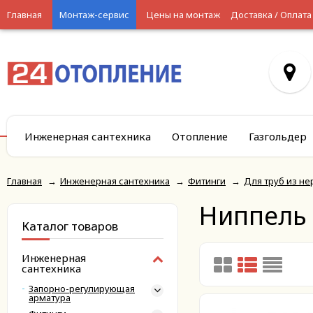
Главная
Монтаж-сервис
Цены на монтаж
Доставка / Оплата
Инженерная сантехника
Отопление
Газгольдер
Главная
→
Инженерная сантехника
→
Фитинги
→
Для труб из н
Ниппель
Каталог товаров
Инженерная
сантехника
Запорно-регулирующая
арматура