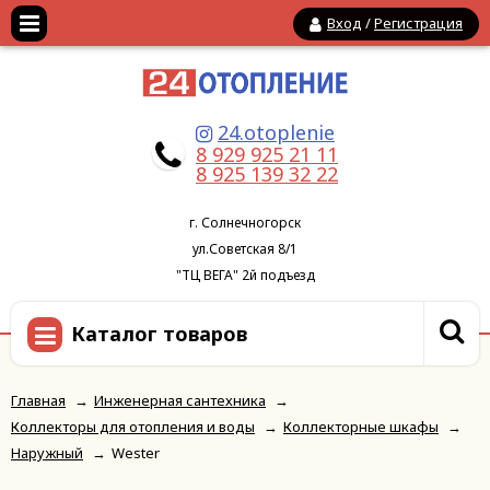
Вход
/
Регистрация
24.otoplenie
8 929 925 21 11
8 925 139 32 22
г. Солнечногорск
ул.Советская 8/1
"ТЦ ВЕГА" 2й подъезд
Каталог товаров
Главная
→
Инженерная сантехника
→
Коллекторы для отопления и воды
→
Коллекторные шкафы
→
Наружный
→
Wester