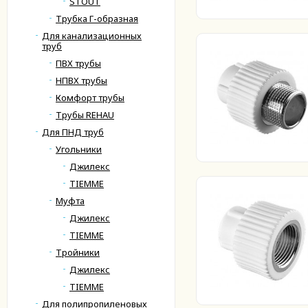
STOUT
Трубка Г-образная
Для канализационных
труб
ПВХ трубы
НПВХ трубы
Комфорт трубы
Трубы REHAU
Для ПНД труб
Угольники
Джилекс
TIEMME
Муфта
Джилекс
TIEMME
Тройники
Джилекс
TIEMME
Для полипропиленовых