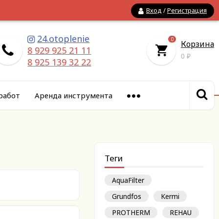
Вход
/
Регистрация
24.otoplenie
0
Корзина
8 929 925 21 11
0
₽
8 925 139 32 22
работ
Аренда инструмента
Теги
AquaFilter
Grundfos
Kermi
PROTHERM
REHAU