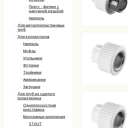
Пресс - фитинг с
наружной резьбой
Ниппель
Для металлопластиковых
труб
Для коллекторов
Ниппель
Муфты
Угольники
Футорки
Тройники
Американки
Заглушки
Для труб из сшитого
полиэтилена
Одноплоскостная
крестовина
Монтажные крепления
STOUT