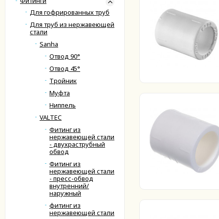
Фитинги
Для гофрированных труб
Для труб из нержавеющей
стали
Sanha
Отвод 90°
Отвод 45°
Тройник
Муфта
Ниппель
VALTEC
Фитинг из
нержавеющей стали
- двухраструбный
обвод
Фитинг из
нержавеющей стали
- пресс-обвод
внутренний/
наружный
фитинг из
нержавеющей стали