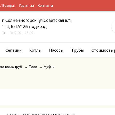
 / Возврат
Гарантии
Контакты
г. Солнечногорск, ул.Советская 8/1
"ТЦ ВЕГА" 2й подъезд
Пн—Вс 9-00—18-00
Септики
Котлы
Насосы
Трубы
Стоимость 
леновых труб
→
Tebo
→
Муфта