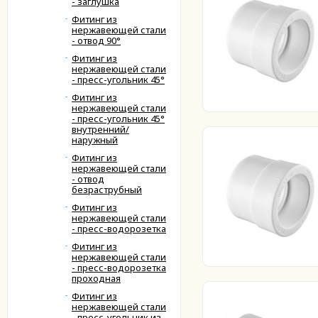
- заглушка
Фитинг из
нержавеющей стали
- отвод 90°
Фитинг из
нержавеющей стали
- пресс-угольник 45°
Фитинг из
нержавеющей стали
- пресс-угольник 45°
внутренний/
наружный
Фитинг из
нержавеющей стали
- отвод
безраструбный
Фитинг из
нержавеющей стали
- пресс-водорозетка
Фитинг из
нержавеющей стали
- пресс-водорозетка
проходная
Фитинг из
нержавеющей стали
- пресс-угольник из