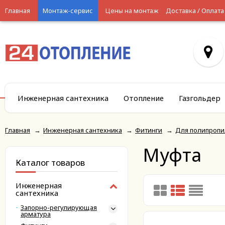
Главная
Монтаж-сервис
Цены на монтаж
Доставка / Оплата
Инженерная сантехника
Отопление
Газгольдер
Главная
→
Инженерная сантехника
→
Фитинги
→
Для полипропи
Муфта
Каталог товаров
Инженерная
сантехника
Запорно-регулирующая
арматура