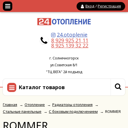
Вход
/
Регистрация
24.otoplenie
8 929 925 21 11
8 925 139 32 22
г. Солнечногорск
ул.Советская 8/1
"ТЦ ВЕГА" 2й подъезд
Каталог товаров
Главная
→
Отопление
→
Радиаторы отопления
→
Стальные панельные
→
С боковым подключением
→
ROMMER
ROMMER