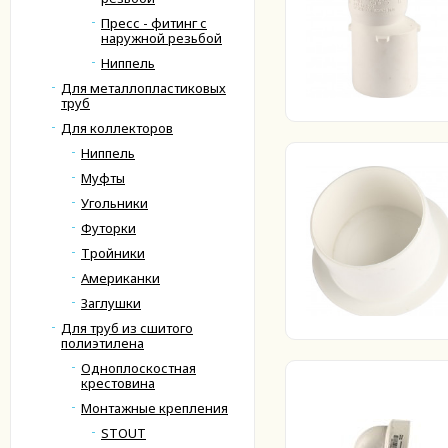
Пресс - фитинг с
наружной резьбой
Ниппель
Для металлопластиковых
труб
Для коллекторов
Ниппель
Муфты
Угольники
Футорки
Тройники
Американки
Заглушки
Для труб из сшитого
полиэтилена
Одноплоскостная
крестовина
Монтажные крепления
STOUT