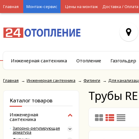
Главная
Монтаж-сервис
Цены на монтаж
Доставка / Оплата
Инженерная сантехника
Отопление
Газгольдер
Главная
→
Инженерная сантехника
→
Фитинги
→
Для канализац
Трубы R
Каталог товаров
Инженерная
сантехника
Запорно-регулирующая
арматура