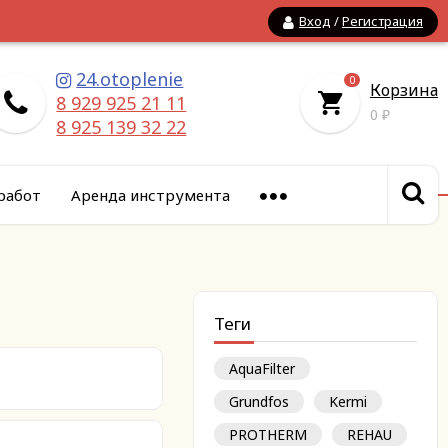
Вход
/
Регистрация
24.otoplenie
0
Корзина
8 929 925 21 11
0
₽
8 925 139 32 22
работ
Аренда инструмента
Теги
AquaFilter
Grundfos
Kermi
PROTHERM
REHAU