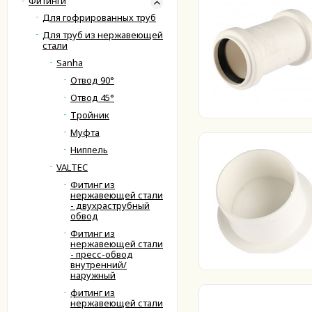
Фитинги
Для гофрированных труб
Для труб из нержавеющей
стали
Sanha
Отвод 90°
Отвод 45°
Тройник
Муфта
Ниппель
VALTEC
Фитинг из
нержавеющей стали
- двухраструбный
обвод
Фитинг из
нержавеющей стали
- пресс-обвод
внутренний/
наружный
фитинг из
нержавеющей стали