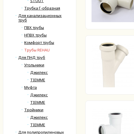
STOUT
Трубка Г-образная
Для канализационных
труб
ПВХ трубы
НПВХ трубы
Комфорт трубы
Трубы REHAU
Для ПНД труб
Угольники
Джилекс
TIEMME
Муфта
Джилекс
TIEMME
Тройники
Джилекс
TIEMME
Для полипропиленовых