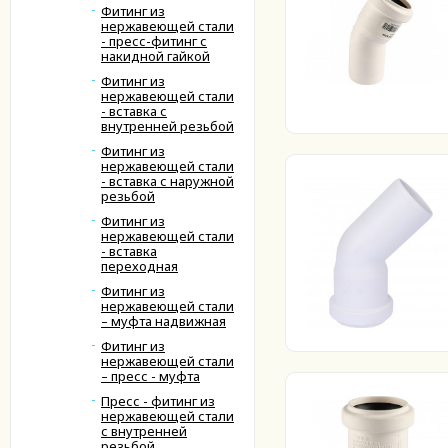
Фитинг из
нержавеющей стали
- пресс-фитинг с
накидной гайкой
Фитинг из
нержавеющей стали
- вставка с
внутренней резьбой
Фитинг из
нержавеющей стали
- вставка с наружной
резьбой
Фитинг из
нержавеющей стали
- вставка
переходная
Фитинг из
нержавеющей стали
– муфта надвижная
Фитинг из
нержавеющей стали
– пресс - муфта
Пресс - фитинг из
нержавеющей стали
с внутренней
резьбой