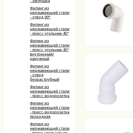
- заглушка
Фитинг из
нержавеющей стали
- отвод 90°
Фитинг из
нержавеющей стали
- пресс-угольник 45°
Фитинг из
нержавеющей стали
- пресс-угольник 45°
внутренний/
наружный
Фитинг из
нержавеющей стали
- отвод
безраструбный
Фитинг из
нержавеющей стали
- пресс-водорозетка
Фитинг из
нержавеющей стали
- пресс-водорозетка
проходная
Фитинг из
нержавеющей стали
- пресс-угольник из