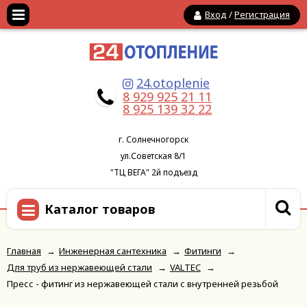
Вход
/
Регистрация
24.otoplenie
8 929 925 21 11
8 925 139 32 22
г. Солнечногорск
ул.Советская 8/1
"ТЦ ВЕГА" 2й подъезд
Каталог товаров
Главная
→
Инженерная сантехника
→
Фитинги
→
Для труб из нержавеющей стали
→
VALTEC
→
Пресс - фитинг из нержавеющей стали с внутренней резьбой