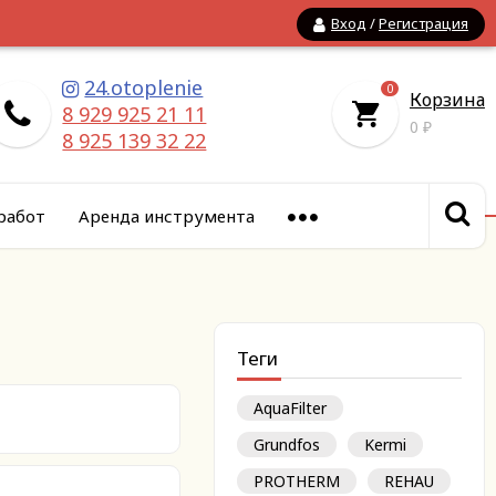
Вход
/
Регистрация
24.otoplenie
0
Корзина
8 929 925 21 11
0
₽
8 925 139 32 22
работ
Аренда инструмента
Теги
AquaFilter
Grundfos
Kermi
PROTHERM
REHAU