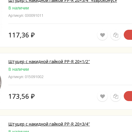
Штуцер c накидной гайкой PP-R 20×3/4″ «Евроконус»
В наличии
Артикул: 030091011
117,36
₽
Штуцер с накидной гайкой PP-R 20×1/2″
В наличии
Артикул: 015091002
173,56
₽
Штуцер с накидной гайкой PP-R 20×3/4″
В наличии