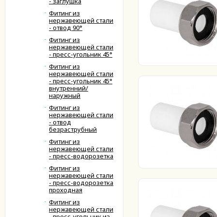
- заглушка
Фитинг из
нержавеющей стали
- отвод 90°
Фитинг из
нержавеющей стали
- пресс-угольник 45°
Фитинг из
нержавеющей стали
- пресс-угольник 45°
внутренний/
наружный
Фитинг из
нержавеющей стали
- отвод
безраструбный
Фитинг из
нержавеющей стали
- пресс-водорозетка
Фитинг из
нержавеющей стали
- пресс-водорозетка
проходная
Фитинг из
нержавеющей стали
- пресс-угольник из