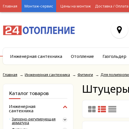
Главная
Монтаж-сервис
Цены на монтаж
Доставка / Оплата
Инженерная сантехника
Отопление
Газгольдер
Главная
→
Инженерная сантехника
→
Фитинги
→
Для полипропи
Штуцеры 
Каталог товаров
Инженерная
сантехника
Запорно-регулирующая
арматура