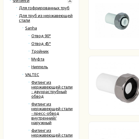
Фитинги
Для гофрированных труб
Для труб из нержавеющей
стали
Sanha
Отвод 90°
Отвод 45°
Тройник
Муфта
Ниппель
VALTEC
Фитинг из
нержавеющей стали
- двухраструбный
обвод
Фитинг из
нержавеющей стали
- пресс-обвод
внутренний/
наружный
фитинг из
нержавеющей стали