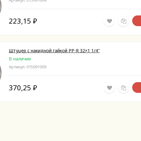
Артикул: 015091004
223,15
₽
Штуцер с накидной гайкой PP-R 32×1 1/4″
В наличии
Артикул: 015091009
370,25
₽