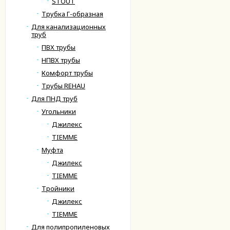
STOUT
Трубка Г-образная
Для канализационных
труб
ПВХ трубы
НПВХ трубы
Комфорт трубы
Трубы REHAU
Для ПНД труб
Угольники
Джилекс
TIEMME
Муфта
Джилекс
TIEMME
Тройники
Джилекс
TIEMME
Для полипропиленовых