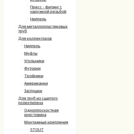
Пресс - фитинг с
наружной резьбой
Ниппель
Для металлопластиковых
труб
Для коллекторов
Ниппель
Муфты
Угольники
Футорки
Тройники
Американки
Заглушки
Для труб из сшитого
полиэтилена
Одноплоскостная
крестовина
Монтажные крепления
STOUT