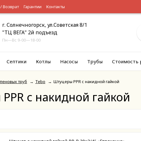
 / Возврат
Гарантии
Контакты
г. Солнечногорск, ул.Советская 8/1
"ТЦ ВЕГА" 2й подъезд
Пн—Вс 9-00—18-00
Септики
Котлы
Насосы
Трубы
Стоимость 
леновых труб
→
Tebo
→
Штуцеры PPR с накидной гайкой
PPR с накидной гайкой