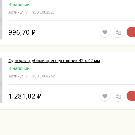
В наличии
Артикул: VTi.950.I.003535
996,70
₽
Однораструбный пресс-угольник 42 х 42 мм
В наличии
Артикул: VTi.950.I.004242
1 281,82
₽