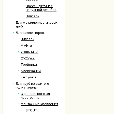
Пресс - фитинг с
наружной резьбой
Ниппель
Для металлопластиковых
труб
Для коллекторов
Ниппель
Муфты
Угольники
Футорки
Тройники
Американки
Заглушки
Для труб из сшитого
полиэтилена
Одноплоскостная
крестовина
Монтажные крепления
STOUT