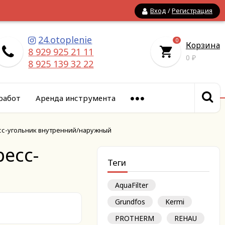
Вход
/
Регистрация
24.otoplenie
0
Корзина
8 929 925 21 11
0
₽
8 925 139 32 22
работ
Аренда инструмента
сс-угольник внутренний/наружный
ресс-
Теги
AquaFilter
Grundfos
Kermi
PROTHERM
REHAU