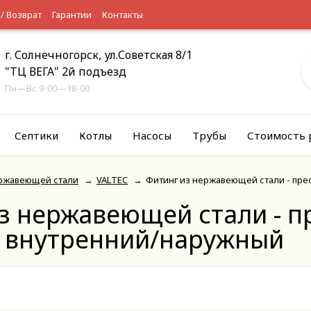
 / Возврат
Гарантии
Контакты
г. Солнечногорск, ул.Советская 8/1
"ТЦ ВЕГА" 2й подъезд
Пн—Вс 9-00—18-00
Септики
Котлы
Насосы
Трубы
Стоимость 
ержавеющей стали
→
VALTEC
→
Фитинг из нержавеющей стали - пре
з нержавеющей стали - п
к внутренний/наружный