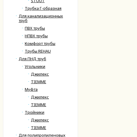
STOUT
Трубка Г-образная
Для канализационных
труб
ПВХ трубы
НПВХ трубы
Комфорт трубы
Трубы REHAU
Для ПНД труб
Угольники
Джилекс
TIEMME
Муфта
Джилекс
TIEMME
Тройники
Джилекс
TIEMME
Для полипропиленовых