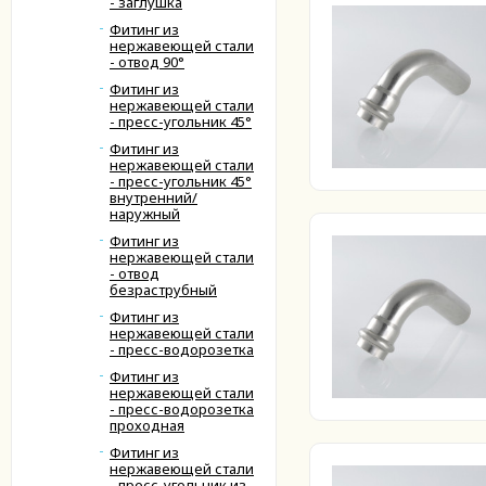
- заглушка
Фитинг из
нержавеющей стали
- отвод 90°
Фитинг из
нержавеющей стали
- пресс-угольник 45°
Фитинг из
нержавеющей стали
- пресс-угольник 45°
внутренний/
наружный
Фитинг из
нержавеющей стали
- отвод
безраструбный
Фитинг из
нержавеющей стали
- пресс-водорозетка
Фитинг из
нержавеющей стали
- пресс-водорозетка
проходная
Фитинг из
нержавеющей стали
- пресс-угольник из