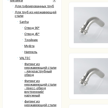
Фитинги
Для гофрированных труб
Для труб из нержавеющей
стали
Sanha
Отвод 90°
Отвод 45°
Тройник
Муфта
Ниппель
VALTEC
Фитинг из
нержавеющей стали
- двухраструбный
обвод
Фитинг из
нержавеющей стали
- пресс-обвод
внутренний/
наружный
фитинг из
нержавеющей стали