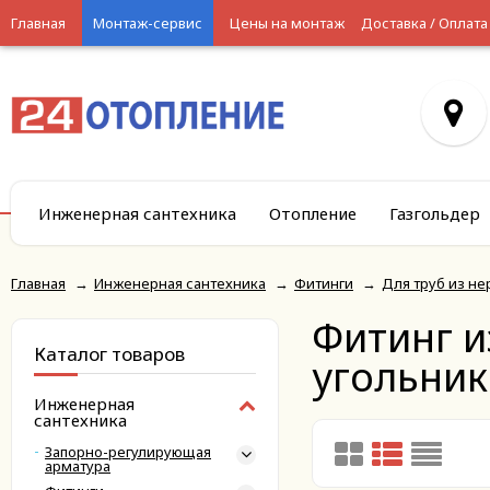
Главная
Монтаж-сервис
Цены на монтаж
Доставка / Оплата
Инженерная сантехника
Отопление
Газгольдер
Главная
→
Инженерная сантехника
→
Фитинги
→
Для труб из н
Фитинг и
Каталог товаров
угольни
Инженерная
сантехника
Запорно-регулирующая
арматура