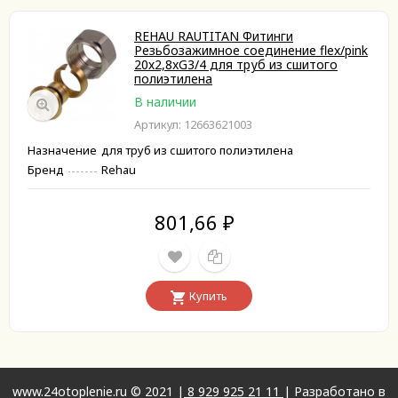
REHAU RAUTITAN Фитинги
Резьбозажимное соединение flex/pink
20х2,8xG3/4 для труб из сшитого
полиэтилена
В наличии
Артикул: 12663621003
Назначение
для труб из сшитого полиэтилена
Бренд
Rehau
801,66
₽
Купить
www.24otoplenie.ru © 2021 |
8 929 925 21 11
| Разработано в