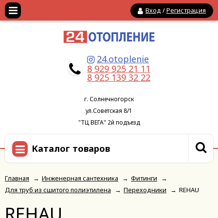
Вход
/
Регистрация
24.otoplenie
8 929 925 21 11
8 925 139 32 22
г. Солнечногорск
ул.Советская 8/1
"ТЦ ВЕГА" 2й подъезд
Каталог товаров
Главная
→
Инженерная сантехника
→
Фитинги
→
Для труб из сшитого полиэтилена
→
Переходники
→
REHAU
REHAU