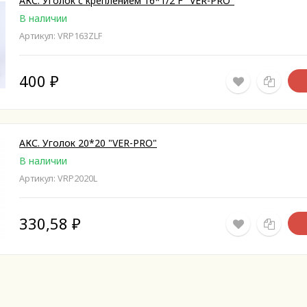
АКС. Уголок c креплением 16*1/2 F "VER-PRO"
В наличии
Артикул: VRP163ZLF
400
₽
АКС. Уголок 20*20 "VER-PRO"
В наличии
Артикул: VRP2020L
330,58
₽