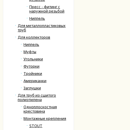
Пресс - фитинг с
наружной резьбой
Ниппель
Для металлопластиковых
труб
Для коллекторов
Ниппель
Муфты
Угольники
Футорки
Тройники
Американки
Заглушки
Для труб из сшитого
полиэтилена
Одноплоскостная
крестовина
Монтажные крепления
STOUT