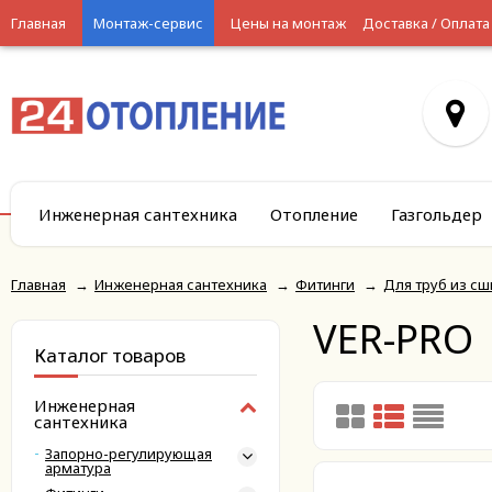
Главная
Монтаж-сервис
Цены на монтаж
Доставка / Оплата
Инженерная сантехника
Отопление
Газгольдер
Главная
→
Инженерная сантехника
→
Фитинги
→
Для труб из сш
VER-PRO
Каталог товаров
Инженерная
сантехника
Запорно-регулирующая
арматура