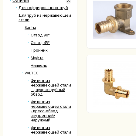
Фитинги
Для гофрированных труб
Для труб из нержавеющей
стали
Sanha
Отвод 90°
Отвод 45°
Тройник
Муфта
Ниппель
VALTEC
Фитинг из
нержавеющей стали
- двухраструбный
обвод
Фитинг из
нержавеющей стали
- пресс-обвод
внутренний/
наружный
фитинг из
нержавеющей стали