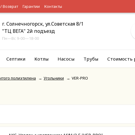
 / Возврат
Гарантии
Контакты
г. Солнечногорск, ул.Советская 8/1
"ТЦ ВЕГА" 2й подъезд
Пн—Вс 9-00—18-00
Септики
Котлы
Насосы
Трубы
Стоимость 
итого полиэтилена
→
Угольники
→
VER-PRO