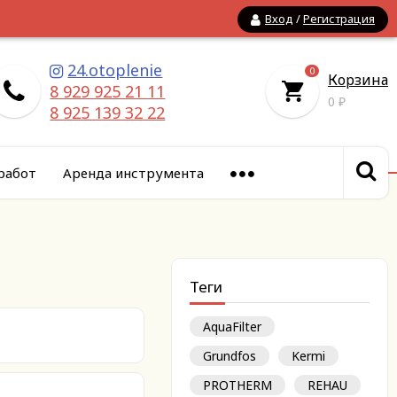
Вход
/
Регистрация
24.otoplenie
0
Корзина
8 929 925 21 11
0
₽
8 925 139 32 22
работ
Аренда инструмента
Теги
AquaFilter
Grundfos
Kermi
PROTHERM
REHAU