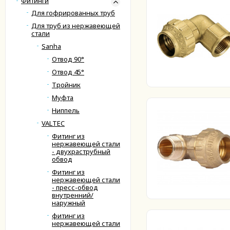
Фитинги
Для гофрированных труб
Для труб из нержавеющей
стали
Sanha
Отвод 90°
Отвод 45°
Тройник
Муфта
Ниппель
VALTEC
Фитинг из
нержавеющей стали
- двухраструбный
обвод
Фитинг из
нержавеющей стали
- пресс-обвод
внутренний/
наружный
фитинг из
нержавеющей стали