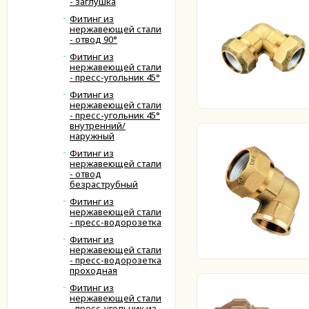
- заглушка
Фитинг из
нержавеющей стали
- отвод 90°
Фитинг из
нержавеющей стали
- пресс-угольник 45°
Фитинг из
нержавеющей стали
- пресс-угольник 45°
внутренний/
наружный
Фитинг из
нержавеющей стали
- отвод
безраструбный
Фитинг из
нержавеющей стали
- пресс-водорозетка
Фитинг из
нержавеющей стали
- пресс-водорозетка
проходная
Фитинг из
нержавеющей стали
- пресс-угольник из