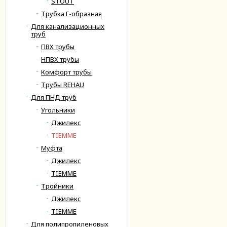
STOUT
Трубка Г-образная
Для канализационных
труб
ПВХ трубы
НПВХ трубы
Комфорт трубы
Трубы REHAU
Для ПНД труб
Угольники
Джилекс
TIEMME
Муфта
Джилекс
TIEMME
Тройники
Джилекс
TIEMME
Для полипропиленовых