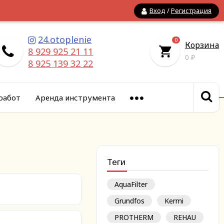
Вход
/
Регистрация
24.otoplenie
0
Корзина
8 929 925 21 11
0
₽
8 925 139 32 22
работ
Аренда инструмента
Теги
AquaFilter
Grundfos
Kermi
PROTHERM
REHAU