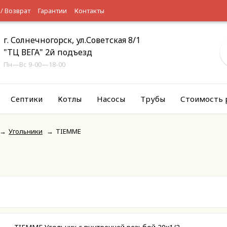
 / Возврат
Гарантии
Контакты
г. Солнечногорск, ул.Советская 8/1
"ТЦ ВЕГА" 2й подъезд
Пн—Вс 9-00—18-00
Септики
Котлы
Насосы
Трубы
Стоимость 
→
Угольники
→
TIEMME