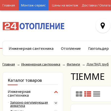
Главная
Монтаж-сервис
Цены на монтаж
Доставка / Оплата
Инженерная сантехника
Отопление
Газгольдер
Главная
→
Инженерная сантехника
→
Фитинги
→
Для ПНД труб
TIEMME
Каталог товаров
Инженерная
сантехника
Запорно-регулирующая
арматура