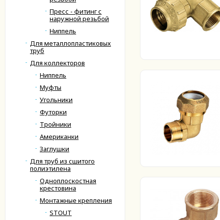
Пресс - фитинг с
наружной резьбой
Ниппель
Для металлопластиковых
труб
Для коллекторов
Ниппель
Муфты
Угольники
Футорки
Тройники
Американки
Заглушки
Для труб из сшитого
полиэтилена
Одноплоскостная
крестовина
Монтажные крепления
STOUT