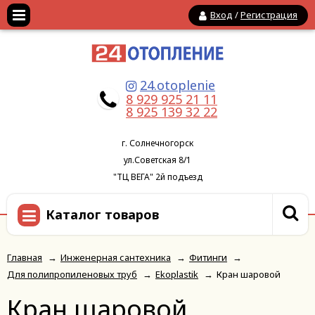
Вход
/
Регистрация
24.otoplenie
8 929 925 21 11
8 925 139 32 22
г. Солнечногорск
ул.Советская 8/1
"ТЦ ВЕГА" 2й подъезд
Каталог товаров
Главная
→
Инженерная сантехника
→
Фитинги
→
Для полипропиленовых труб
→
Ekoplastik
→
Кран шаровой
Кран шаровой