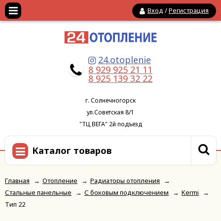
Вход
/
Регистрация
24.otoplenie
8 929 925 21 11
8 925 139 32 22
г. Солнечногорск
ул.Советская 8/1
"ТЦ ВЕГА" 2й подъезд
Каталог товаров
Главная
→
Отопление
→
Радиаторы отопления
→
Стальные панельные
→
С боковым подключением
→
Kermi
→
Тип 22