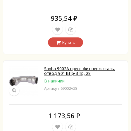
935,54
₽
Купить
Sanha 9002A пресс-фит.нерж.сталь,
отвод 90° ВПр-ВПр, 28
В наличии
Артикул: 69002A28
1 173,56
₽