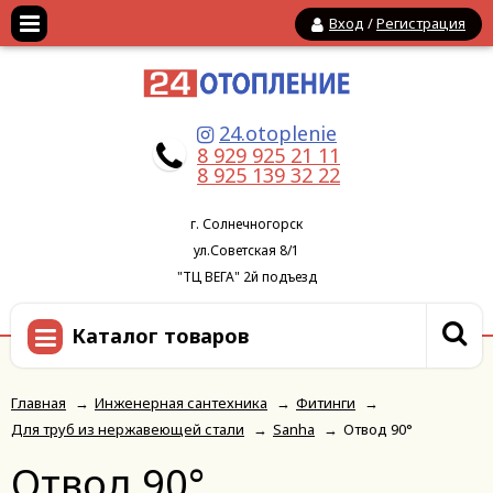
Вход
/
Регистрация
24.otoplenie
8 929 925 21 11
8 925 139 32 22
г. Солнечногорск
ул.Советская 8/1
"ТЦ ВЕГА" 2й подъезд
Каталог товаров
Главная
→
Инженерная сантехника
→
Фитинги
→
Для труб из нержавеющей стали
→
Sanha
→
Отвод 90°
Отвод 90°