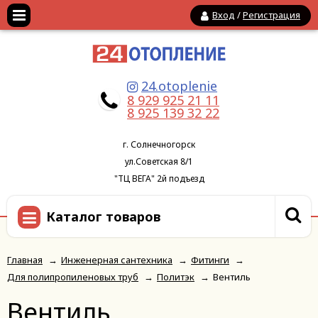
Вход
/
Регистрация
24.otoplenie
8 929 925 21 11
8 925 139 32 22
г. Солнечногорск
ул.Советская 8/1
"ТЦ ВЕГА" 2й подъезд
Каталог товаров
Главная
→
Инженерная сантехника
→
Фитинги
→
Для полипропиленовых труб
→
Политэк
→
Вентиль
Вентиль