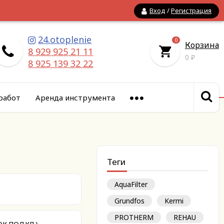
Вход
/
Регистрация
24.otoplenie
0
Корзина
8 929 925 21 11
0
₽
8 925 139 32 22
работ
Аренда инструмента
Теги
AquaFilter
Grundfos
Kermi
PROTHERM
REHAU