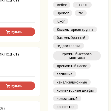
ОК.ПОДКЛ.)
Reflex
STOUT
Uponor
far
luxor
Коллекторная группа
Купить
бак мембранный
гидрострелка
группы быстрого
ОК.ПОДКЛ.)
монтажа
дренажный насос
заглушка
канализационные
Купить
коллекторные шкафы
колодезный
конвектор
л.)