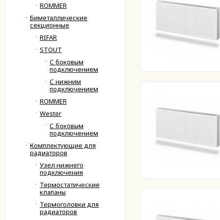
ROMMER
Биметаллические
секционные
RIFAR
STOUT
С боковым
подключением
С нижним
подключением
ROMMER
Wester
С боковым
подключением
Комплектующие для
радиаторов
Узел нижнего
подключения
Термостатические
клапаны
Термоголовки для
радиаторов