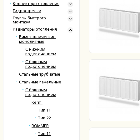
Коллекторы отопления
Гидрострелки
Группы быстрого
монтажа
Радиаторы отопления
Биметаллические
монолитные
С нижним
подключением
С боковым
подключением
Стальные трубчатые
Стальные панельные
С боковым
подключением
Kermi
Тип 11
Тип 22
ROMMER
Тип 11