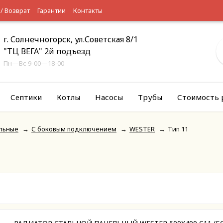
 / Возврат
Гарантии
Контакты
г. Солнечногорск, ул.Советская 8/1
"ТЦ ВЕГА" 2й подъезд
Пн—Вс 9-00—18-00
Септики
Котлы
Насосы
Трубы
Стоимость 
льные
→
С боковым подключением
→
WESTER
→
Тип 11