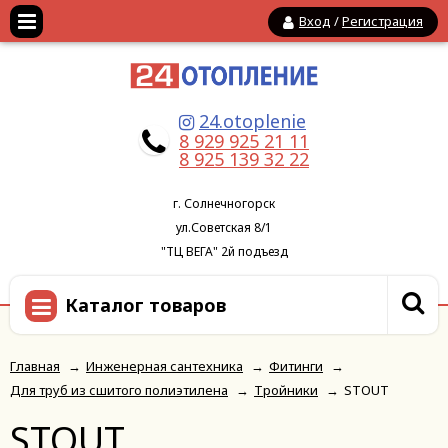
Вход
/
Регистрация
24.otoplenie
8 929 925 21 11
8 925 139 32 22
г. Солнечногорск
ул.Советская 8/1
"ТЦ ВЕГА" 2й подъезд
Каталог товаров
Главная
→
Инженерная сантехника
→
Фитинги
→
Для труб из сшитого полиэтилена
→
Тройники
→
STOUT
STOUT