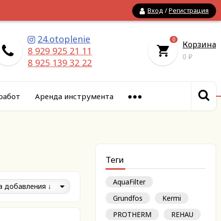
Вход
/
Регистрация
24.otoplenie
0
Корзина
8 929 925 21 11
0
₽
8 925 139 32 22
работ
Аренда инструмента
Теги
AquaFilter
а добавления
Grundfos
Kermi
PROTHERM
REHAU