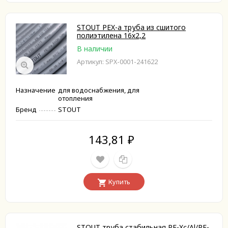
STOUT PEX-a труба из сшитого
полиэтилена 16х2,2
В наличии
Артикул: SPX-0001-241622
Назначение
для водоснабжения, для
отопления
Бренд
STOUT
143,81
₽
Купить
STOUT труба стабильная PE-Xc/Al/PE-