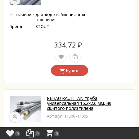
Назначение
для водоснабжения, для
отопления
Бренд
STOUT
334,72
₽
Купить
REHAU RAUTITAN труба
универсальная 16.2х2.6 мм, из
сшитого полиэтилена
Артикул: 11300711005
Назначение
для водоснабжения
0
0
0
Бренд
Rehau